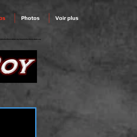
os
Photos
Voir plus
s productions alain roy les productions alain roy