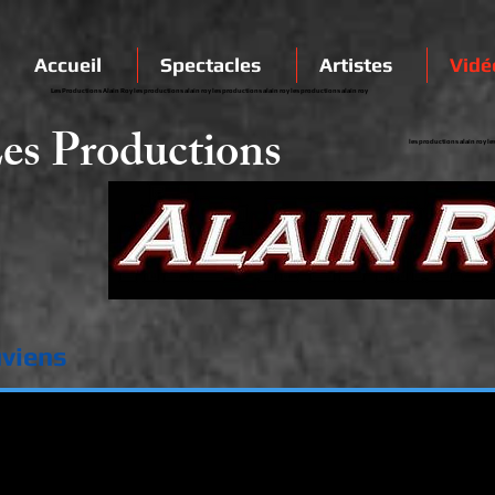
Accueil
Spectacles
Artistes
Vidé
Les Productions Alain Roy les productions alain roy les productions alain roy les productions alain roy
es Productions
les productions alain roy le
viens