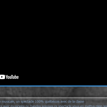
e musicale, un spectacle 100% québécois avec de la classe
s avec musiciens ou bandes sonores ce spectacle vous en mettra plein les 