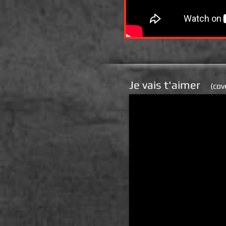
Je vais t'aimer
(cov