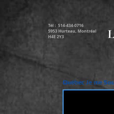
Tél : 514-434-0716
L
5953 Hurteau, Montréal
H4E 2Y3
Québec Je me Sou