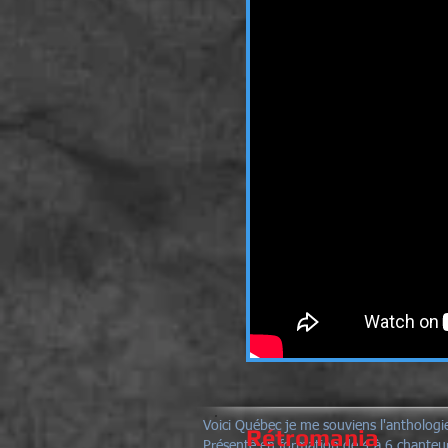
Voici Québec je me souviens l'anthologi
Rétromania
Présenté en formation de 4 à 6 chanteur